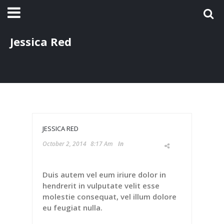
Jessica Red
JESSICA RED
October 2, 2014
8:17 Am
In
Duis autem vel eum iriure dolor in
hendrerit in vulputate velit esse
molestie consequat, vel illum dolore
eu feugiat nulla.