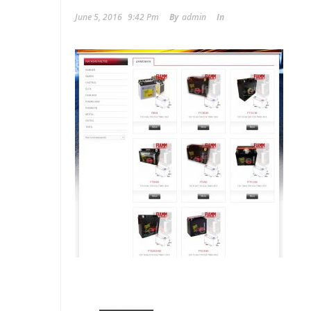
June 5, 2016
9:42 Pm
By
Admin
In