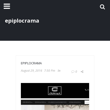
epiplocrama
EPIPLOCRAMA
August 29, 2016
7:50 Pm
In
0