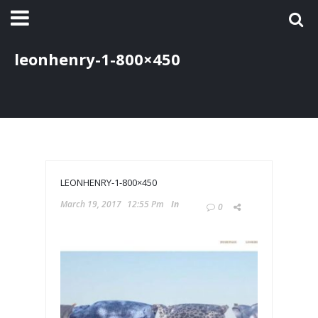
leonhenry-1-800×450
LEONHENRY-1-800×450
March 19, 2017
12:55 Pm
In
0