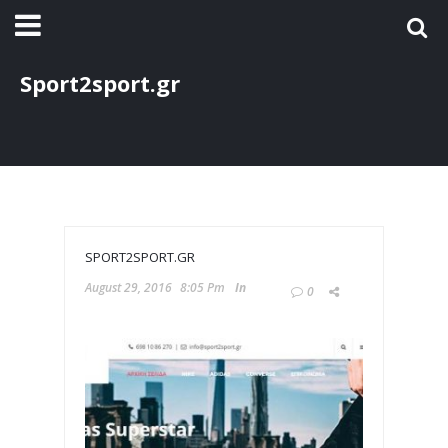
Sport2sport.gr
SPORT2SPORT.GR
August 29, 2016
8:05 Pm
In
0